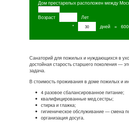
Дом престарелых расположен между Моск
Возраст
Лет
2000
руб/день
*
дней
=
600
Санаторий для пожилых и нуждающихся в ухо
достойная старость старшего поколения ― эт
задача.
В стоимость проживания в доме пожилых и и
4 разовое сбалансированное питание;
квалифицированные мед.сестры;
стирка и глажка;
гигиеническое обслуживание — смена под
организация досуга.