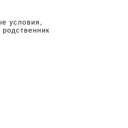
е условия,
ш родственник