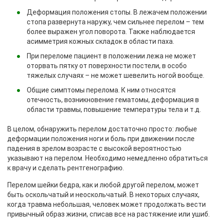
Деформация положения стопы. В лежачем положении
стопа развернута наружу, чем сильнее перелом – тем
более выражен угол поворота. Также наблюдается
асимметрия кожных складок в области паха.
При переломе пациент в положении лежа не может
оторвать пятку от поверхности постели, в особо
тяжелых случаях – не может шевелить ногой вообще.
Общие симптомы перелома. К ним относятся
отечность, возникновение гематомы, деформация в
области травмы, повышение температуры тела и т.д.
В целом, обнаружить перелом достаточно просто: любые
деформации положения ноги и боль при движении после
падения в зрелом возрасте с высокой вероятностью
указывают на перелом. Необходимо немедленно обратиться
к врачу и сделать рентгенографию.
Перелом шейки бедра, как и любой другой перелом, может
быть оскольчатый и неоскольчатый. В некоторых случаях,
когда травма небольшая, человек может продолжать вести
привычный образ жизни, списав все на растяжение или ушиб.