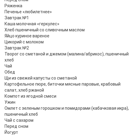
Ряженка
Печенье «любилетнее»
Завтрак №1
Каша молочная «геркулес»
Хлеб пшеничный со сливочным маслом
Яйцо куриное вареное
Цикорий с молоком
Завтрак №2
Творог со сметаной и джемом (малина/абрикос), пшеничный
хлеб
Чай
Обед
Щи из свежей капусты со сметаной
Картофельное пюре, биточки мясные паровые, крабовый
салат, хлеб ржаной
Компот из ягодной смеси
Ужин
Омлет с зеленым горошком и помидорами (кабачковая икра),
пшеничный хлеб
Чай с сахаром
Перед сном
Йогурт