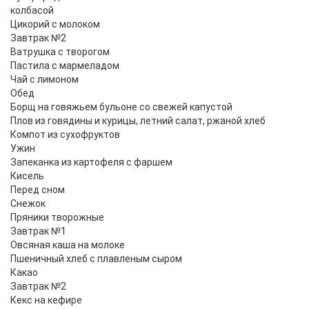
колбасой
Цикорий с молоком
Завтрак №2
Ватрушка с творогом
Пастила с мармеладом
Чай с лимоном
Обед
Борщ на говяжьем бульоне со свежей капустой
Плов из говядины и курицы, летний салат, ржаной хлеб
Компот из сухофруктов
Ужин
Запеканка из картофеля с фаршем
Кисель
Перед сном
Снежок
Пряники творожные
Завтрак №1
Овсяная каша на молоке
Пшеничный хлеб с плавленым сыром
Какао
Завтрак №2
Кекс на кефире