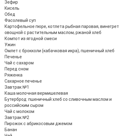
Зефир
Кисель
Обед
Фасолевый суп
Картофельное пюре, котлета рыбная паровая, винегрет
овощной с растительным маслом, ржаной хлеб
Компот из ягодной смеси
Ужин
Омлет с брокколи (кабачковая икра), пшеничный хлеб
Печенье
Чай с сахаром
Перед сном
Ряженка
Сахарное печенье
Завтрак №1
Каша молочная вермишелевая
Бутерброд: пшеничный хлеб со сливочным маслом и
российским сыром
Чай с молоком
Завтрак №2
Пирожок с абрикосовым джемом
Банан
Чай