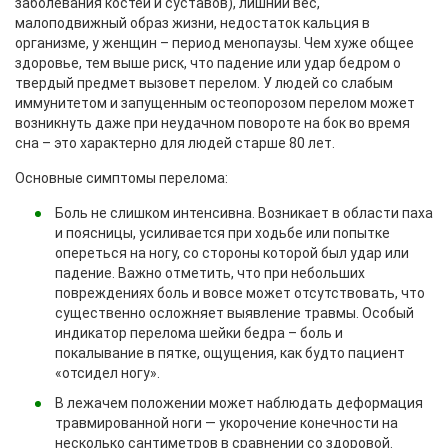
заболевания костей и суставов), лишний вес,
малоподвижный образ жизни, недостаток кальция в
организме, у женщин – период менопаузы. Чем хуже общее
здоровье, тем выше риск, что падение или удар бедром о
твердый предмет вызовет перелом. У людей со слабым
иммунитетом и запущенным остеопорозом перелом может
возникнуть даже при неудачном повороте на бок во время
сна – это характерно для людей старше 80 лет.
Основные симптомы перелома:
Боль не слишком интенсивна. Возникает в области паха
и поясницы, усиливается при ходьбе или попытке
опереться на ногу, со стороны которой был удар или
падение. Важно отметить, что при небольших
повреждениях боль и вовсе может отсутствовать, что
существенно осложняет выявление травмы. Особый
индикатор перелома шейки бедра – боль и
покалывание в пятке, ощущения, как будто пациент
«отсидел ногу».
В лежачем положении может наблюдать деформация
травмированной ноги — укорочение конечности на
несколько сантиметров в сравнении со здоровой.