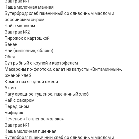
Завтрак №1
Каша молочная манная
Бутерброд: хлеб пшеничный со сливочным маслом и
российским сыром
Чай с молоком
Завтрак №2
Пирожок с картошкой
Банан
Чай (шиповник, яблоко)
Обед
Суп рыбный с крупой и картофелем
Макароны по-флотски, салат из капусты «Витаминный»,
ржаной хлеб
Компот из ягодной смеси
Ужин
Рагу овощное тушеное, пшеничный хлеб
Чай с сахаром
Перед сном
Бифидок
Печенье «Топленое молоко»
Завтрак №1
Каша молочная пшенная
Бутерброд: пшеничный хлеб со сливочным маслом и