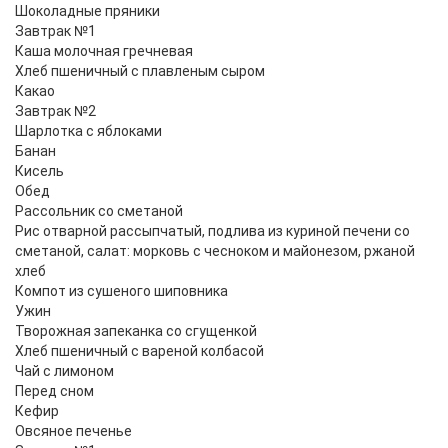
Шоколадные пряники
Завтрак №1
Каша молочная гречневая
Хлеб пшеничный с плавленым сыром
Какао
Завтрак №2
Шарлотка с яблоками
Банан
Кисель
Обед
Рассольник со сметаной
Рис отварной рассыпчатый, подлива из куриной печени со
сметаной, салат: морковь с чесноком и майонезом, ржаной
хлеб
Компот из сушеного шиповника
Ужин
Творожная запеканка со сгущенкой
Хлеб пшеничный с вареной колбасой
Чай с лимоном
Перед сном
Кефир
Овсяное печенье