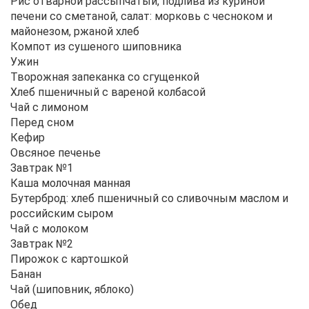
Рис отварной рассыпчатый, подлива из куриной
печени со сметаной, салат: морковь с чесноком и
майонезом, ржаной хлеб
Компот из сушеного шиповника
Ужин
Творожная запеканка со сгущенкой
Хлеб пшеничный с вареной колбасой
Чай с лимоном
Перед сном
Кефир
Овсяное печенье
Завтрак №1
Каша молочная манная
Бутерброд: хлеб пшеничный со сливочным маслом и
российским сыром
Чай с молоком
Завтрак №2
Пирожок с картошкой
Банан
Чай (шиповник, яблоко)
Обед