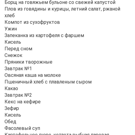
Борщ на говяжьем бульоне со свежей капустой
Плов из говядины и курицы, летний салат, ржаной
хлеб
Компот из сухофруктов
Ужин
Запеканка из картофеля с фаршем
Кисель
Перед сном
Снежок
Пряники творожные
Завтрак №1
Овсяная каша на молоке
Пшеничный хлеб с плавленым сыром
Какао
Завтрак №2
Кекс на кефире
Зефир
Кисель
Обед
Фасолевый суп
Картофельное пюре, котлета рыбная паровая,