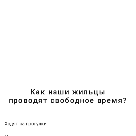
наклона, матрасы со специальной
системой, снижающей риск появления
пролежней
ЗАПИСАТЬСЯ НА ЭКСКУРСИЮ
Как наши жильцы
проводят свободное время?
Ходят на прогулки