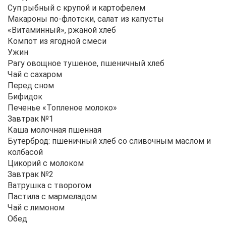
Суп рыбный с крупой и картофелем
Макароны по-флотски, салат из капусты
«Витаминный», ржаной хлеб
Компот из ягодной смеси
Ужин
Рагу овощное тушеное, пшеничный хлеб
Чай с сахаром
Перед сном
Бифидок
Печенье «Топленое молоко»
Завтрак №1
Каша молочная пшенная
Бутерброд: пшеничный хлеб со сливочным маслом и
колбасой
Цикорий с молоком
Завтрак №2
Ватрушка с творогом
Пастила с мармеладом
Чай с лимоном
Обед