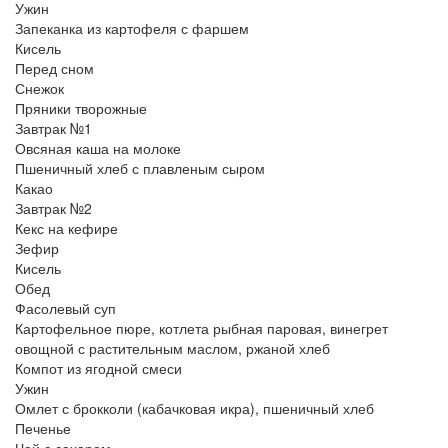
Ужин
Запеканка из картофеля с фаршем
Кисель
Перед сном
Снежок
Пряники творожные
Завтрак №1
Овсяная каша на молоке
Пшеничный хлеб с плавленым сыром
Какао
Завтрак №2
Кекс на кефире
Зефир
Кисель
Обед
Фасолевый суп
Картофельное пюре, котлета рыбная паровая, винегрет
овощной с растительным маслом, ржаной хлеб
Компот из ягодной смеси
Ужин
Омлет с брокколи (кабачковая икра), пшеничный хлеб
Печенье
Чай с сахаром