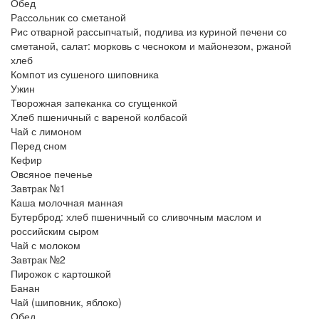
Обед
Рассольник со сметаной
Рис отварной рассыпчатый, подлива из куриной печени со
сметаной, салат: морковь с чесноком и майонезом, ржаной
хлеб
Компот из сушеного шиповника
Ужин
Творожная запеканка со сгущенкой
Хлеб пшеничный с вареной колбасой
Чай с лимоном
Перед сном
Кефир
Овсяное печенье
Завтрак №1
Каша молочная манная
Бутерброд: хлеб пшеничный со сливочным маслом и
российским сыром
Чай с молоком
Завтрак №2
Пирожок с картошкой
Банан
Чай (шиповник, яблоко)
Обед