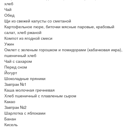
хлеб
Чай
Обед
Щи из свежей капусты со сметаной
Картофельное пюре, биточки мясные паровые, крабовый
салат, хлеб ржаной
Компот из ягодной смеси
Ужин
Омлет с зеленым горошком и помидорами (кабачковая икра),
пшеничный хлеб
Чай с сахаром
Перед сном
Йогурт
Шоколадные пряники
Завтрак №1
Каша молочная гречневая
Хлеб пшеничный с плавленым сыром
Какао
Завтрак №2
Шарлотка с яблоками
Банан
Кисель