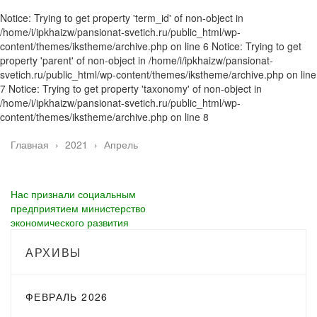
Notice: Trying to get property 'term_id' of non-object in
/home/i/ipkhaizw/pansionat-svetich.ru/public_html/wp-
content/themes/ikstheme/archive.php on line 6 Notice: Trying to get
property 'parent' of non-object in /home/i/ipkhaizw/pansionat-
svetich.ru/public_html/wp-content/themes/ikstheme/archive.php on line
7 Notice: Trying to get property 'taxonomy' of non-object in
/home/i/ipkhaizw/pansionat-svetich.ru/public_html/wp-
content/themes/ikstheme/archive.php on line 8
Главная
›
2021
›
Апрель
Нас признали социальным
предприятием министерство
экономического развития
АРХИВЫ
ФЕВРАЛЬ 2026