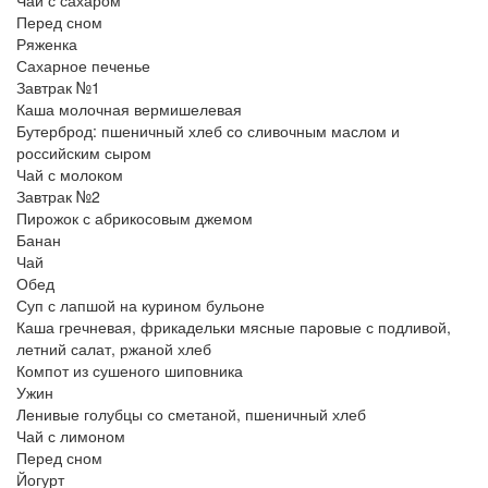
Перед сном
Ряженка
Сахарное печенье
Завтрак №1
Каша молочная вермишелевая
Бутерброд: пшеничный хлеб со сливочным маслом и
российским сыром
Чай с молоком
Завтрак №2
Пирожок с абрикосовым джемом
Банан
Чай
Обед
Суп с лапшой на курином бульоне
Каша гречневая, фрикадельки мясные паровые с подливой,
летний салат, ржаной хлеб
Компот из сушеного шиповника
Ужин
Ленивые голубцы со сметаной, пшеничный хлеб
Чай с лимоном
Перед сном
Йогурт