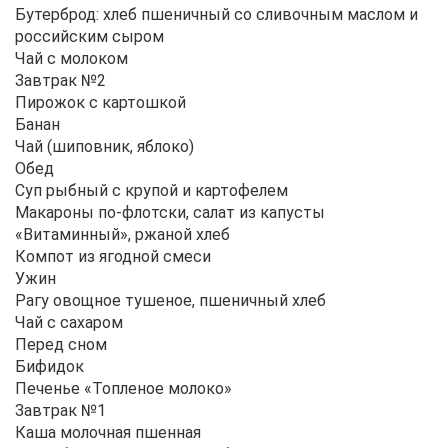
Бутерброд: хлеб пшеничный со сливочным маслом и
российским сыром
Чай с молоком
Завтрак №2
Пирожок с картошкой
Банан
Чай (шиповник, яблоко)
Обед
Суп рыбный с крупой и картофелем
Макароны по-флотски, салат из капусты
«Витаминный», ржаной хлеб
Компот из ягодной смеси
Ужин
Рагу овощное тушеное, пшеничный хлеб
Чай с сахаром
Перед сном
Бифидок
Печенье «Топленое молоко»
Завтрак №1
Каша молочная пшенная