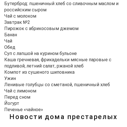
Бутерброд: пшеничный хлеб со сливочным маслом и
российским сыром
Чай с молоком
Завтрак №2
Пирожок с абрикосовым джемом
Банан
Чай
Обед
Суп с лапшой на курином бульоне
Каша гречневая, фрикадельки мясные паровые с
подливой, летний салат, ржаной хлеб
Компот из сушеного шиповника
Ужин
Ленивые голубцы со сметаной, пшеничный хлеб
Чай с лимоном
Перед сном
Йогурт
Печенье «чайное»
Новости дома престарелых