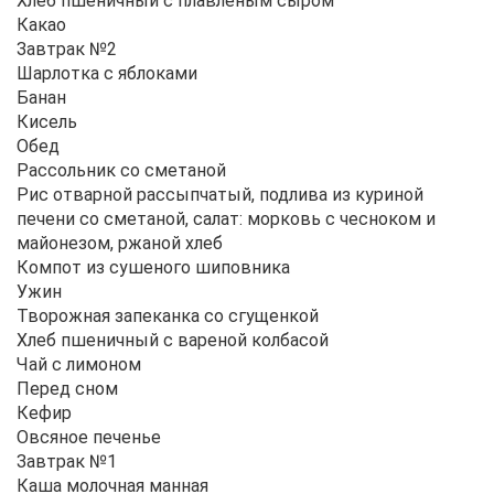
Хлеб пшеничный с плавленым сыром
Какао
Завтрак №2
Шарлотка с яблоками
Банан
Кисель
Обед
Рассольник со сметаной
Рис отварной рассыпчатый, подлива из куриной
печени со сметаной, салат: морковь с чесноком и
майонезом, ржаной хлеб
Компот из сушеного шиповника
Ужин
Творожная запеканка со сгущенкой
Хлеб пшеничный с вареной колбасой
Чай с лимоном
Перед сном
Кефир
Овсяное печенье
Завтрак №1
Каша молочная манная