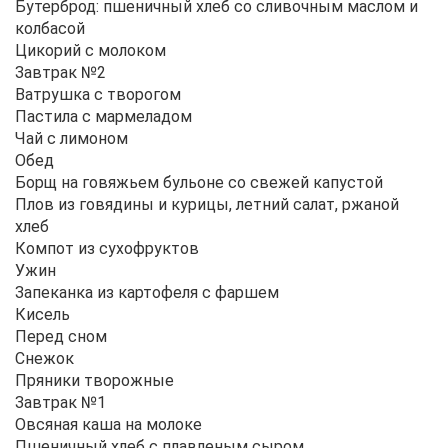
Бутерброд: пшеничный хлеб со сливочным маслом и
колбасой
Цикорий с молоком
Завтрак №2
Ватрушка с творогом
Пастила с мармеладом
Чай с лимоном
Обед
Борщ на говяжьем бульоне со свежей капустой
Плов из говядины и курицы, летний салат, ржаной
хлеб
Компот из сухофруктов
Ужин
Запеканка из картофеля с фаршем
Кисель
Перед сном
Снежок
Пряники творожные
Завтрак №1
Овсяная каша на молоке
Пшеничный хлеб с плавленым сыром